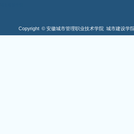
城市建设学院
Copyright © 安徽城市管理职业技术学院 城市建设学院版