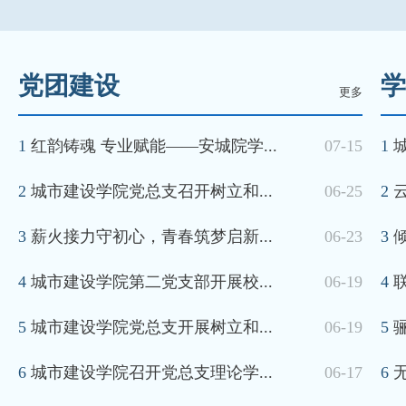
党团建设
学
更多
1
红韵铸魂 专业赋能——安城院学...
07-15
1
2
城市建设学院党总支召开树立和...
06-25
2
3
薪火接力守初心，青春筑梦启新...
06-23
3
4
城市建设学院第二党支部开展校...
06-19
4
5
城市建设学院党总支开展树立和...
06-19
5
6
城市建设学院召开党总支理论学...
06-17
6